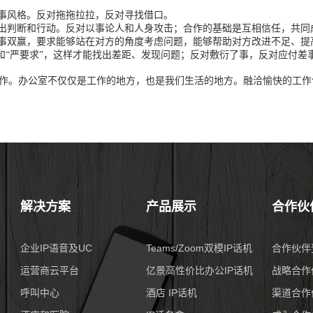
事风格。反对拖拖拉拉，反对寻找借口。
出判断和行动。反对以事论人和人身攻击；合作的基础是互相信任，共同
事双赢，要求能够站在对方的角度考虑问题，能够帮助对方改进不足、提
和“严要求”，这样才能找出差距、发现问题；反对敷衍了事，反对应付差
工作。办公室不仅仅是工作的地方，也是我们生活的地方。融洽愉快的工
解决方案
产品展示
合作伙
企业IP语音及UC
Teams/Zoom双模IP话机
合作伙伴
运营商云平台
亿景高性价比办公IP话机
战略合作
呼叫中心
酒店 IP话机
渠道合作