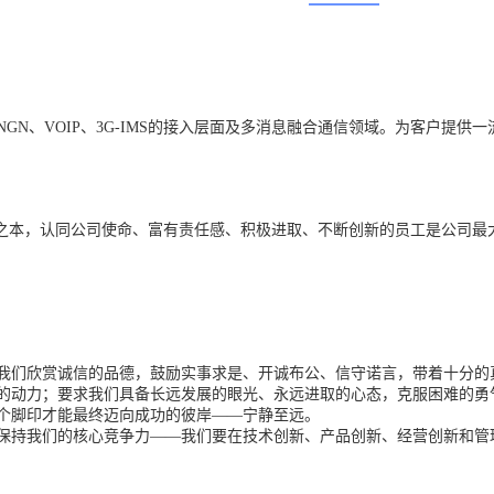
GN、VOIP、3G-IMS的接入层面及多消息融合通信领域。为客户提
景之本，认同公司使命、富有责任感、积极进取、不断创新的员工是公司最
我们欣赏诚信的品德，鼓励实事求是、开诚布公、信守诺言，带着十分的
的动力；要求我们具备长远发展的眼光、永远进取的心态，克服困难的勇
个脚印才能最终迈向成功的彼岸——宁静至远。
保持我们的核心竞争力——我们要在技术创新、产品创新、经营创新和管