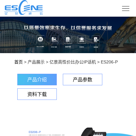
产
品
解
展
决
合
示
方
作
技
首页
> 产品展示 > 亿景高性价比办公IP话机 > ES206-P
案
伙
术
企
产品介绍
产品参数
伴
支
业
登
资料下载
持
概
录
语
况
言
版