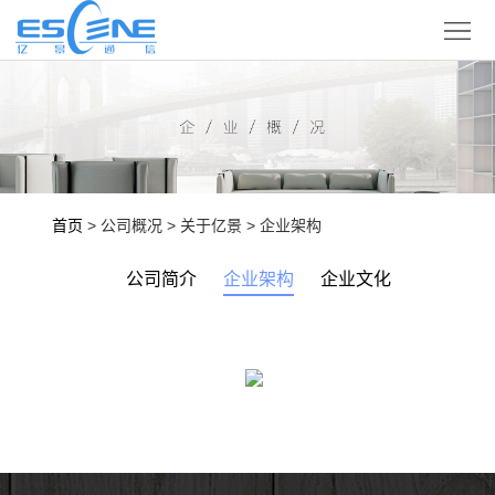
产
品
解
展
决
合
示
方
作
技
首页
> 公司概况 > 关于亿景 > 企业架构
案
伙
术
企
公司简介
企业架构
企业文化
伴
支
业
登
持
概
录
语
况
言
版