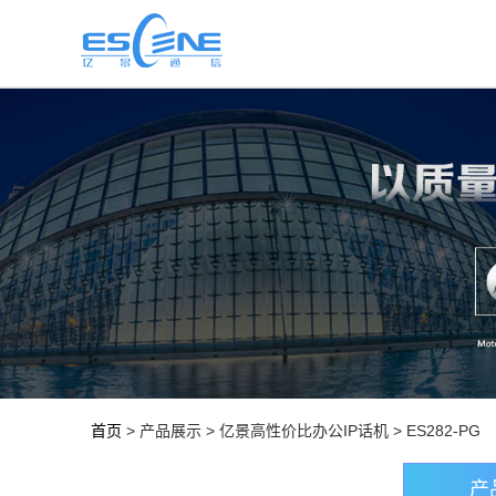
首页
> 产品展示 > 亿景高性价比办公IP话机 > ES282-PG
产