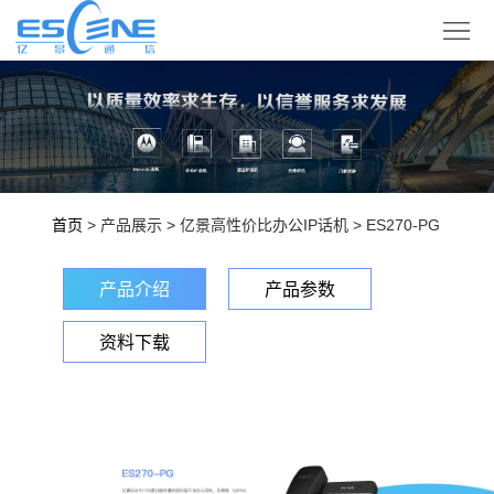
产
品
解
展
决
合
示
方
作
技
首页
> 产品展示 > 亿景高性价比办公IP话机 > ES270-PG
案
伙
术
企
产品介绍
产品参数
伴
支
业
登
资料下载
持
概
录
语
况
言
版